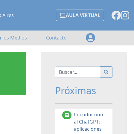
s Aires
AULA VIRTUAL
n los Medios
Contacto
Próximas
Introducción
al ChatGPT:
aplicaciones