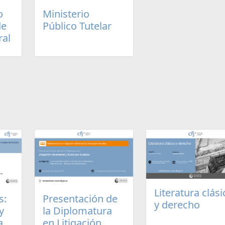
o
Ministerio
de
Público Tutelar
ral
Literatura clási
s:
Presentación de
y derecho
y
la Diplomatura
a
en Litigación