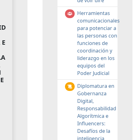
de voir dire
Herramientas
comunicacionales
ID
para potenciar a
las personas con
 E
funciones de
:
coordinación y
LA
liderazgo en los
A
equipos del
N
Poder Judicial
E
Diplomatura en
Gobernanza
Digital,
Responsabilidad
Algorítmica e
Influencers:
Desafíos de la
inteligencia