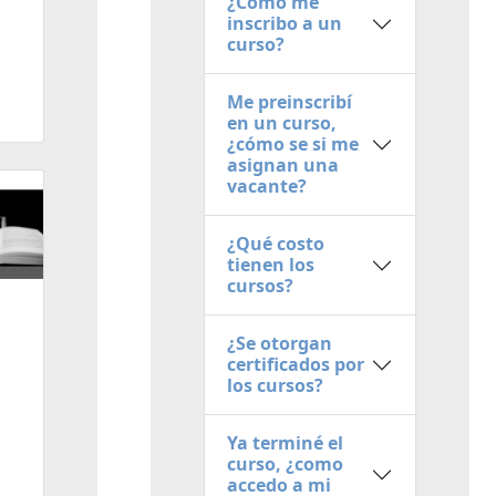
¿Cómo me
inscribo a un
curso?
Me preinscribí
en un curso,
¿cómo se si me
asignan una
vacante?
¿Qué costo
tienen los
cursos?
¿Se otorgan
certificados por
los cursos?
Ya terminé el
curso, ¿como
accedo a mi