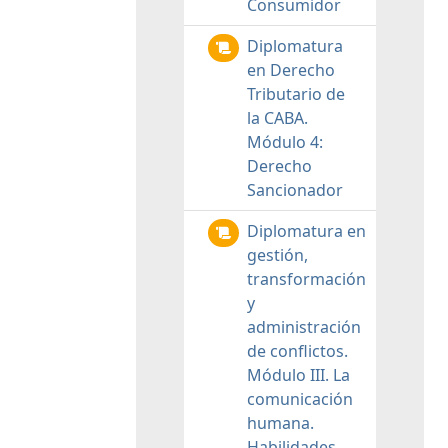
Consumidor
Diplomatura
en Derecho
Tributario de
la CABA.
Módulo 4:
Derecho
Sancionador
Diplomatura en
gestión,
transformación
y
administración
de conflictos.
Módulo III. La
comunicación
humana.
Habilidades