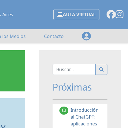
s Aires
AULA VIRTUAL
n los Medios
Contacto
Próximas
Introducción
al ChatGPT:
aplicaciones