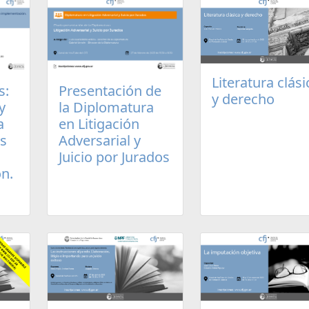
Literatura clási
s:
Presentación de
y derecho
y
la Diplomatura
a
en Litigación
os
Adversarial y
Juicio por Jurados
n.