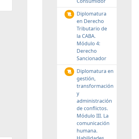
Consumidor
Diplomatura
en Derecho
Tributario de
la CABA.
Módulo 4:
Derecho
Sancionador
Diplomatura en
gestión,
transformación
y
administración
de conflictos.
Módulo III. La
comunicación
humana.
Habilidades