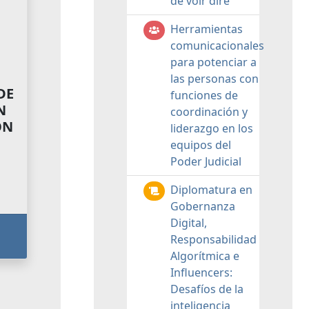
de voir dire
Herramientas
comunicacionales
para potenciar a
las personas con
DE
funciones de
N
coordinación y
ON
liderazgo en los
equipos del
Poder Judicial
Diplomatura en
Gobernanza
Digital,
Responsabilidad
Algorítmica e
Influencers:
Desafíos de la
inteligencia