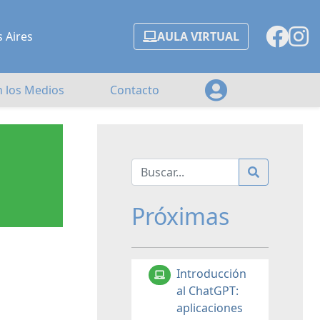
s Aires
AULA VIRTUAL
n los Medios
Contacto
Próximas
Introducción
al ChatGPT:
aplicaciones