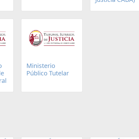
o
Ministerio
de
Público Tutelar
ral