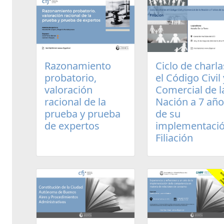
Razonamiento
Ciclo de charla
probatorio,
el Código Civil 
valoración
Comercial de l
racional de la
Nación a 7 añ
prueba y prueba
de su
de expertos
implementació
Filiación