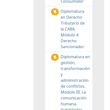
Consumidor
Diplomatura
en Derecho
Tributario de
la CABA.
Módulo 4:
Derecho
Sancionador
Diplomatura en
gestión,
transformación
y
administración
de conflictos.
Módulo III. La
comunicación
humana.
Habilidades