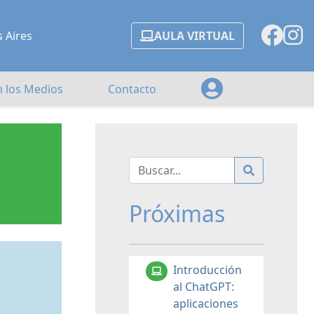
s Aires
AULA VIRTUAL
n los Medios
Contacto
Próximas
Introducción
al ChatGPT:
aplicaciones