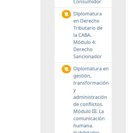
Consumidor
Diplomatura
en Derecho
Tributario de
la CABA.
Módulo 4:
Derecho
Sancionador
Diplomatura en
gestión,
transformación
y
administración
de conflictos.
Módulo III. La
comunicación
humana.
Habilidades