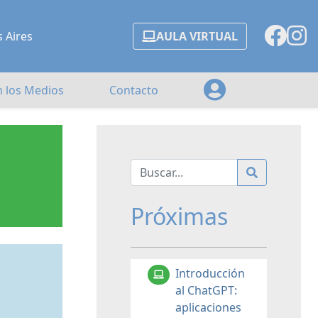
s Aires
AULA VIRTUAL
n los Medios
Contacto
Próximas
Introducción
al ChatGPT:
aplicaciones