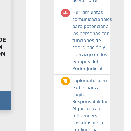
de voir dire
Herramientas
comunicacionales
para potenciar a
las personas con
DE
funciones de
N
coordinación y
ON
liderazgo en los
equipos del
Poder Judicial
Diplomatura en
Gobernanza
Digital,
Responsabilidad
Algorítmica e
Influencers:
Desafíos de la
inteligencia