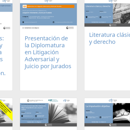
Literatura clási
s:
Presentación de
y derecho
y
la Diplomatura
a
en Litigación
os
Adversarial y
Juicio por Jurados
n.