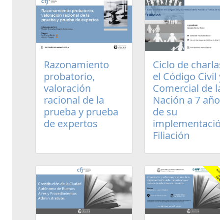
Razonamiento
Ciclo de charla
probatorio,
el Código Civil 
valoración
Comercial de l
racional de la
Nación a 7 añ
prueba y prueba
de su
de expertos
implementació
Filiación