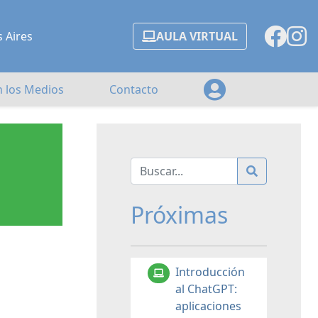
s Aires
AULA VIRTUAL
n los Medios
Contacto
Próximas
Introducción
al ChatGPT:
aplicaciones