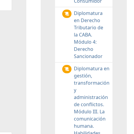
Consumidor
Diplomatura
en Derecho
Tributario de
la CABA.
Módulo 4:
Derecho
Sancionador
Diplomatura en
gestión,
transformación
y
administración
de conflictos.
Módulo III. La
comunicación
humana.
Habilidades