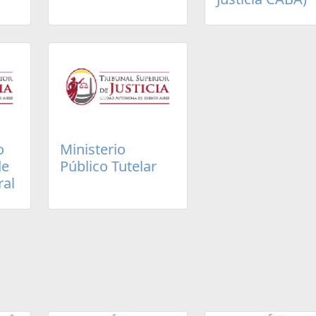
o
Ministerio
de
Público Tutelar
ral