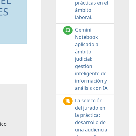
 EL
prácticas en el
ES
ámbito
laboral.
Gemini
Notebook
aplicado al
ámbito
judicial:
gestión
inteligente de
información y
análisis con IA
La selección
del jurado en
la práctica:
desarrollo de
ico
una audiencia