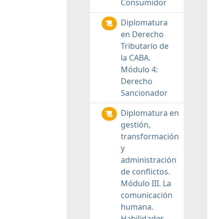
Consumidor
Diplomatura
en Derecho
Tributario de
la CABA.
Módulo 4:
Derecho
Sancionador
Diplomatura en
gestión,
transformación
y
administración
de conflictos.
Módulo III. La
comunicación
humana.
Habilidades