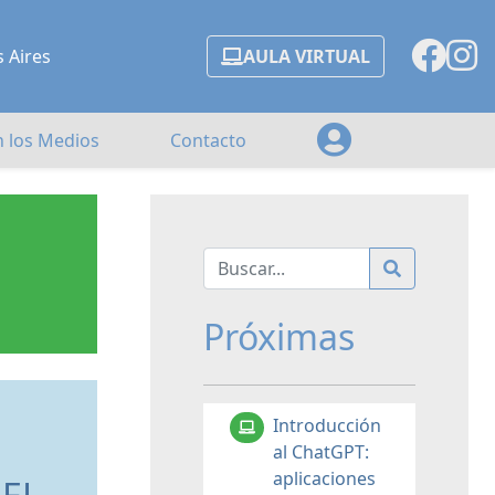
s Aires
AULA VIRTUAL
n los Medios
Contacto
Próximas
Introducción
al ChatGPT:
aplicaciones