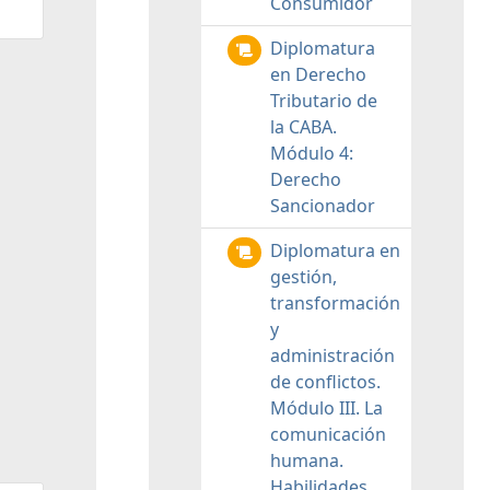
Consumidor
Diplomatura
en Derecho
Tributario de
la CABA.
Módulo 4:
Derecho
Sancionador
Diplomatura en
gestión,
transformación
y
administración
de conflictos.
Módulo III. La
comunicación
humana.
Habilidades