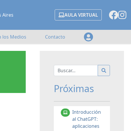
s Aires
AULA VIRTUAL
n los Medios
Contacto
Próximas
Introducción
al ChatGPT:
aplicaciones