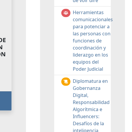
de voir dire
Herramientas
comunicacionales
para potenciar a
las personas con
DE
funciones de
N
coordinación y
ON
liderazgo en los
equipos del
Poder Judicial
Diplomatura en
Gobernanza
Digital,
Responsabilidad
Algorítmica e
Influencers:
Desafíos de la
inteligencia