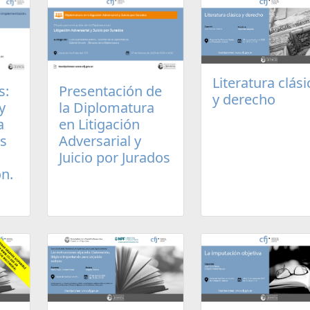
Literatura clási
s:
Presentación de
y derecho
y
la Diplomatura
a
en Litigación
os
Adversarial y
Juicio por Jurados
n.