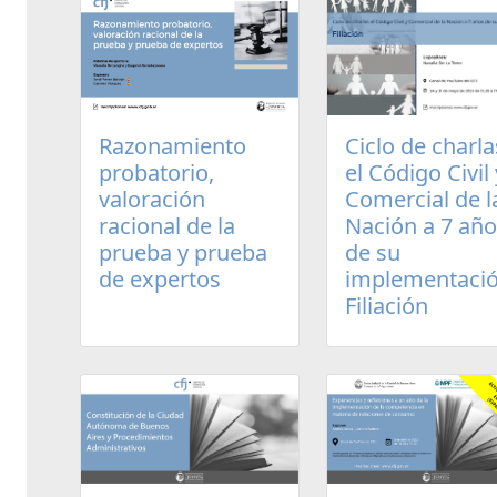
Razonamiento
Ciclo de charla
probatorio,
el Código Civil 
valoración
Comercial de l
racional de la
Nación a 7 añ
prueba y prueba
de su
de expertos
implementació
Filiación