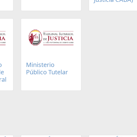
o
Ministerio
de
Público Tutelar
ral