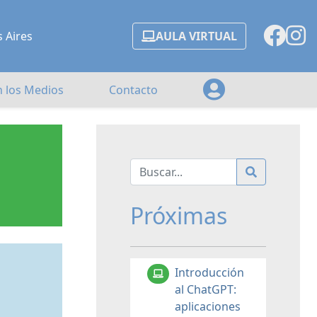
s Aires
AULA VIRTUAL
n los Medios
Contacto
Próximas
Introducción
al ChatGPT:
aplicaciones