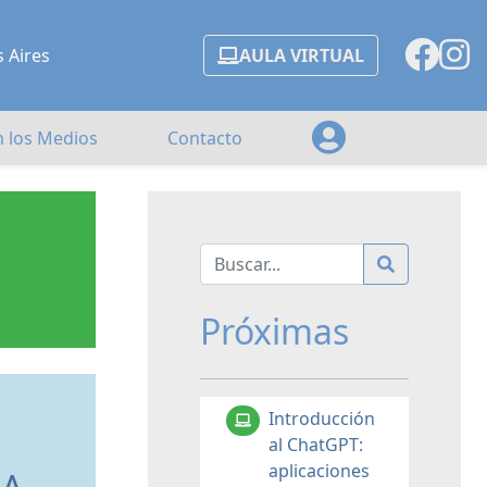
s Aires
AULA VIRTUAL
n los Medios
Contacto
Próximas
Introducción
al ChatGPT:
aplicaciones