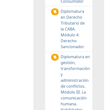
Consumidor
Diplomatura
en Derecho
Tributario de
la CABA.
Módulo 4:
Derecho
Sancionador
Diplomatura en
gestión,
transformación
y
administración
de conflictos.
Módulo III. La
comunicación
humana.
Habilidades