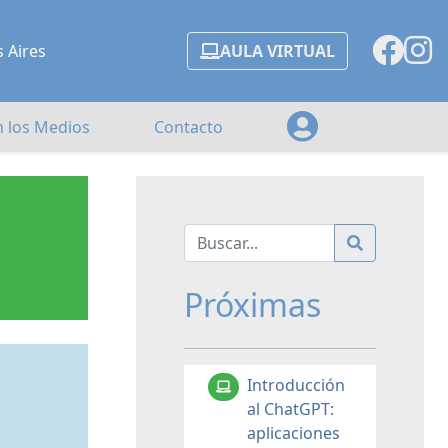
s Aires
AULA VIRTUAL
n los Medios
Contacto
Próximas
Introducción
al ChatGPT:
aplicaciones