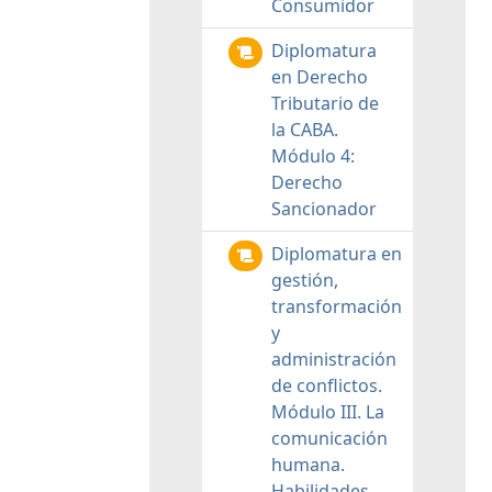
Consumidor
Diplomatura
en Derecho
Tributario de
la CABA.
Módulo 4:
Derecho
Sancionador
Diplomatura en
gestión,
transformación
y
administración
de conflictos.
Módulo III. La
comunicación
humana.
Habilidades