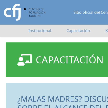
Sitio oficial del 
Institucional
Capacitación
B
CAPACITACIÓN
¿MALAS MADRES? DISCU