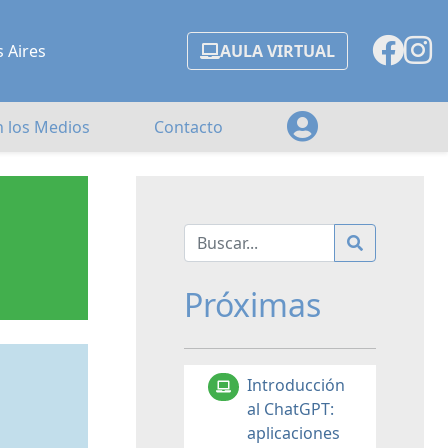
s Aires
AULA VIRTUAL
n los Medios
Contacto
Próximas
Introducción
al ChatGPT:
aplicaciones