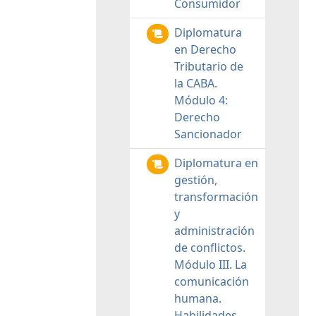
Consumidor
Diplomatura
en Derecho
Tributario de
la CABA.
Módulo 4:
Derecho
Sancionador
Diplomatura en
gestión,
transformación
y
administración
de conflictos.
Módulo III. La
comunicación
humana.
Habilidades