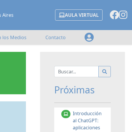
s Aires
AULA VIRTUAL
n los Medios
Contacto
Próximas
Introducción
al ChatGPT:
aplicaciones