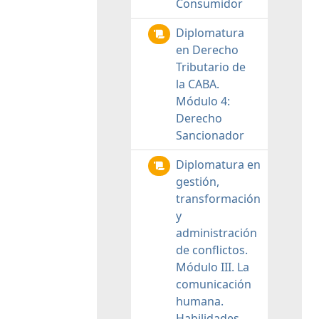
Consumidor
Diplomatura
en Derecho
Tributario de
la CABA.
Módulo 4:
Derecho
Sancionador
Diplomatura en
gestión,
transformación
y
administración
de conflictos.
Módulo III. La
comunicación
humana.
Habilidades