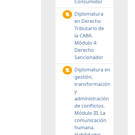
Consumidor
Diplomatura
en Derecho
Tributario de
la CABA.
Módulo 4:
Derecho
Sancionador
Diplomatura en
gestión,
transformación
y
administración
de conflictos.
Módulo III. La
comunicación
humana.
Habilidades