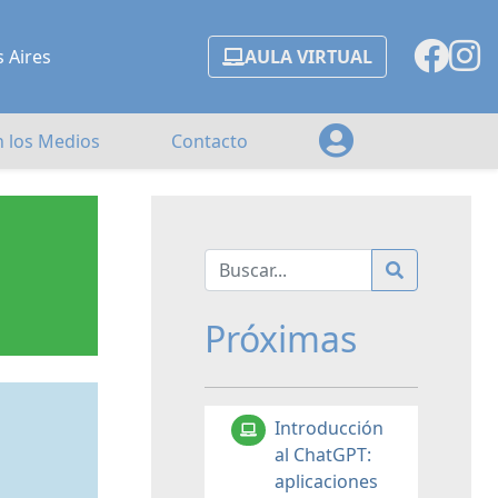
s Aires
AULA VIRTUAL
n los Medios
Contacto
Próximas
Introducción
al ChatGPT:
aplicaciones