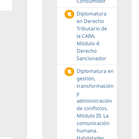
Consumidor
Diplomatura
en Derecho
Tributario de
la CABA.
Módulo 4:
Derecho
Sancionador
Diplomatura en
gestión,
transformación
y
administración
de conflictos.
Módulo III. La
comunicación
humana.
Habilidades