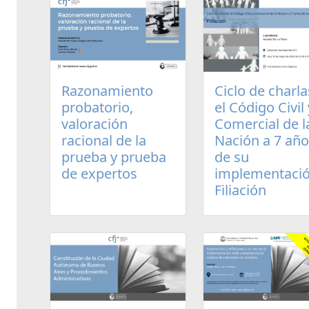
Razonamiento
Ciclo de charla
probatorio,
el Código Civil 
valoración
Comercial de l
racional de la
Nación a 7 añ
prueba y prueba
de su
de expertos
implementació
Filiación