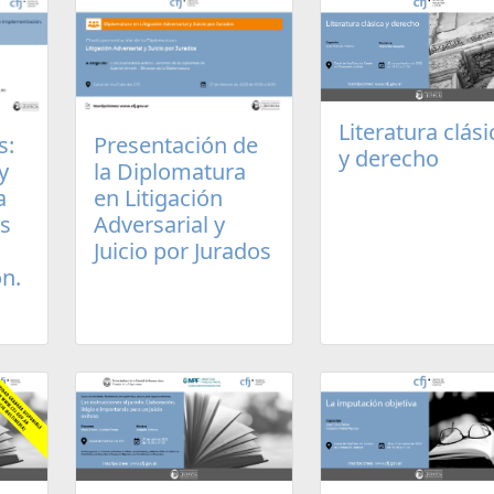
Literatura clási
s:
Presentación de
y derecho
y
la Diplomatura
a
en Litigación
os
Adversarial y
Juicio por Jurados
n.