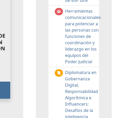
de voir dire
Herramientas
comunicacionales
para potenciar a
las personas con
DE
funciones de
N
coordinación y
ON
liderazgo en los
equipos del
Poder Judicial
Diplomatura en
Gobernanza
Digital,
Responsabilidad
Algorítmica e
Influencers:
Desafíos de la
inteligencia