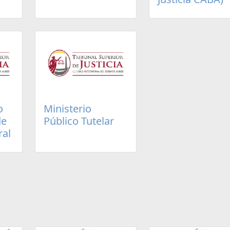
o
Ministerio
de
Público Tutelar
ral