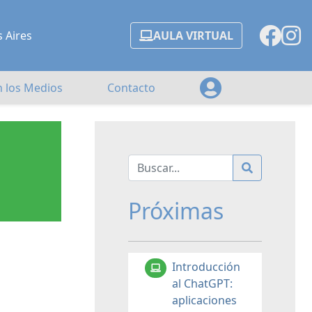
s Aires
AULA VIRTUAL
n los Medios
Contacto
Próximas
Introducción
al ChatGPT:
aplicaciones