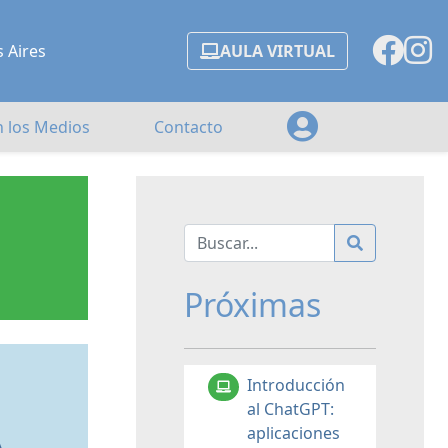
s Aires
AULA VIRTUAL
n los Medios
Contacto
Próximas
Introducción
al ChatGPT:
aplicaciones