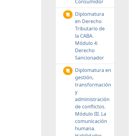
Consumidor
Diplomatura
en Derecho
Tributario de
la CABA.
Módulo 4:
Derecho
Sancionador
Diplomatura en
gestión,
transformación
y
administración
de conflictos.
Módulo III. La
comunicación
humana.
Habilidades