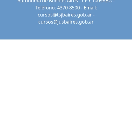
Autónoma de Buenos Aires - CP C1009ABG -
Teléfono: 4370-8500 - Email:
cursos@tsjbaires.gob.ar
-
cursos@jusbaires.gob.ar