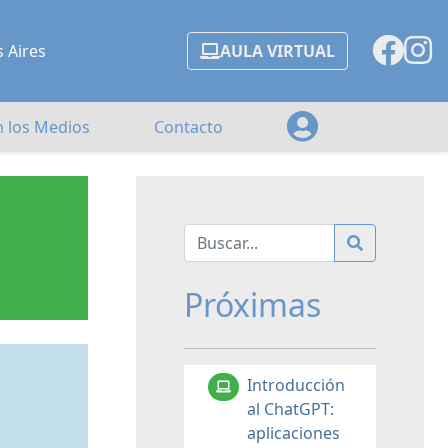
s Aires
AULA VIRTUAL
n los Medios
Contacto
Próximas
Introducción
al ChatGPT:
aplicaciones