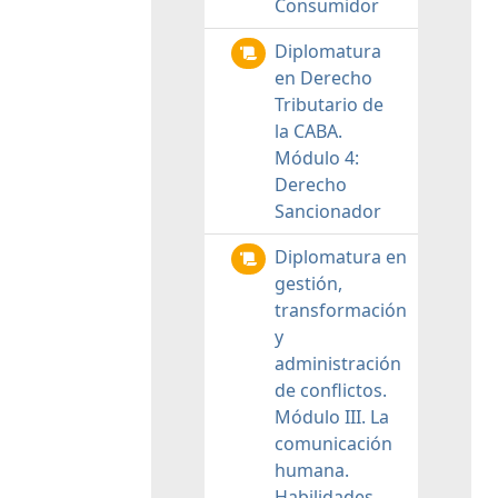
Consumidor
Diplomatura
en Derecho
Tributario de
la CABA.
Módulo 4:
Derecho
Sancionador
Diplomatura en
gestión,
transformación
y
administración
de conflictos.
Módulo III. La
comunicación
humana.
Habilidades