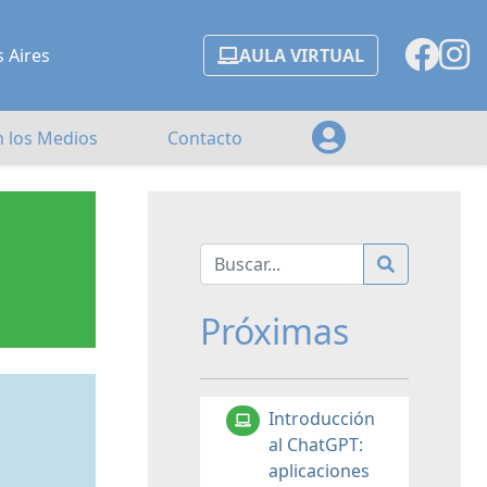
s Aires
AULA VIRTUAL
n los Medios
Contacto
Próximas
Introducción
al ChatGPT:
aplicaciones