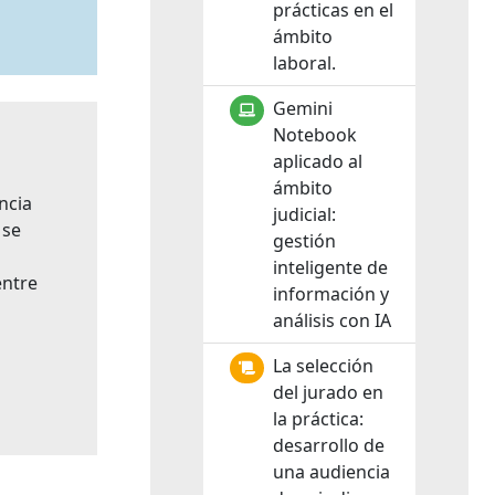
prácticas en el
ámbito
laboral.
Gemini
Notebook
aplicado al
ámbito
ncia
judicial:
 se
gestión
inteligente de
entre
información y
análisis con IA
La selección
del jurado en
la práctica:
desarrollo de
una audiencia