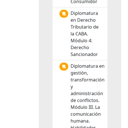
Consumidor
Diplomatura
en Derecho
Tributario de
la CABA.
Módulo 4:
Derecho
Sancionador
Diplomatura en
gestión,
transformación
y
administración
de conflictos.
Módulo III. La
comunicación
humana.
Habilidades