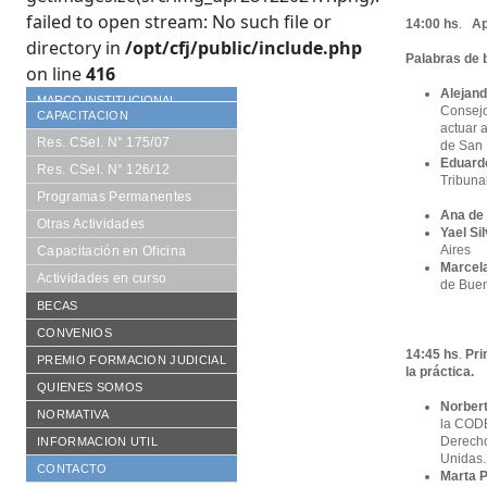
failed to open stream: No such file or
14:00
hs
.
Ap
directory in
/opt/cfj/public/include.php
Palabras de 
on line
416
Alejand
MARCO INSTITUCIONAL
Consejo
CAPACITACION
actuar 
Res. CSel. N° 175/07
de San I
Eduard
Res. CSel. N° 126/12
Tribuna
Programas Permanentes
Ana de
Otras Actividades
Yael Si
Aires
Capacitación en Oficina
Marcel
Actividades en curso
de Buen
BECAS
Requisitos
CONVENIOS
14:45
hs
.
Pri
Formularios
De Cooperación
PREMIO FORMACION JUDICIAL
la práctica.
Becarios año en curso
Aranceles Preferenciales
Reglamento vigente
QUIENES SOMOS
Norbert
Histórico de becarios
Publicaciones
Consejo Académico
NORMATIVA
la CODE
Otras Publicaciones
Autoridades CFJ
Resoluciones CACFJ
Derecho
INFORMACION UTIL
Unidas.
Equipo de trabajo
Disposiciones SECFJ
CONTACTO
Marta 