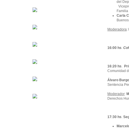
del Dep
Vicepre
Familia
Carla C
Buenos 
Moderadora
:
16:00
hs
.
Cof
16:20 hs
.
Pr
Comunidad den
Álvaro Burg
Sentencia Pen
Moderador
:
Ma
Derechos Hum
17:30 hs
.
Seg
Marcel