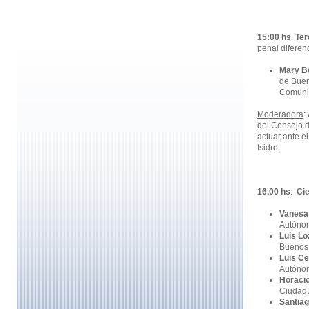
15:00
hs
.
Ter
penal diferen
Mary Be
de Buen
Comunit
Moderadora
:
del Consejo d
actuar ante e
Isidro.
16.00 hs
.
Cie
Vanesa
Autóno
Luis L
Buenos 
Luis C
Autónom
Horacio
Ciudad 
Santia