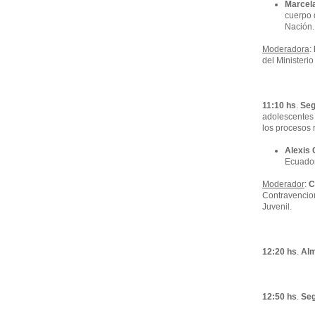
Marcela
cuerpo 
Nación.
Moderadora
:
del Ministeri
11:10 hs
.
Seg
adolescentes 
los procesos 
Alexis
Ecuador
Moderador
:
Cr
Contravencion
Juvenil.
12:20 hs
.
Almu
12:50 hs
.
Seg