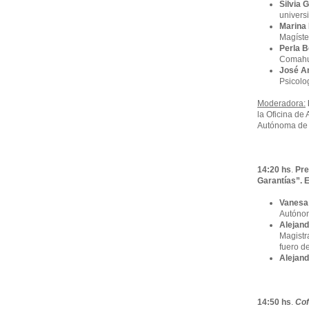
Silvia
universi
Marina
Magíste
Perla 
Comahu
José A
Psicolo
Moderadora:
la Oficina de
Autónoma de 
14:
20 hs
.
Pre
Garantías”. E
Vanesa
Autóno
Alejand
Magistr
fuero d
Alejand
14:50 hs
.
Cof