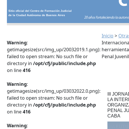
Sitio oficial del Centro de Formación Judicial
de la Ciudad Autónoma de Buenos Aires
Inicio
>
Otra
Warning
:
Internacional
getimagesize(src/img_up/20032019.1.png):
herramienta 
failed to open stream: No such file or
Penal Juveni
directory in
/opt/cfj/public/include.php
on line
416
Warning
:
getimagesize(src/img_up/03032022.0.png):
III JORN
failed to open stream: No such file or
LA INTER
directory in
/opt/cfj/public/include.php
ORGANIZA
PENAL J
on line
416
CABA
Warning
: