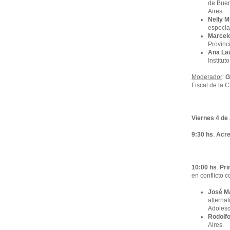
de Buen
Aires.
Nelly M
especia
Marcelo
Provinc
Ana La
Institu
Moderador
:
G
Fiscal de la 
Viernes 4 de
9:30 hs
.
Acre
10:00 hs
.
Pri
en conflicto c
José Ma
alternat
Adolesc
Rodolf
Aires.