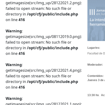
getimagesize(src/img_up/28122021.2.png):
failed to open stream: No such file or
directory in
/opt/cfj/public/include.php
on line
416
Warning
:
getimagesize(src/img_up/08112019.0.png):
failed to open stream: No such file or
directory in
/opt/cfj/public/include.php
Lugar/es:
on line
416
Facultad de D
Warning
:
Moderador:
getimagesize(src/img_up/28122021.4.png):
failed to open stream: No such file or
Contenidos:
Jueves 3 de
directory in
/opt/cfj/public/include.php
on line
416
13:30 hs
.
Acr
Warning
:
getimagesize(src/img_up/28122021.1.png):