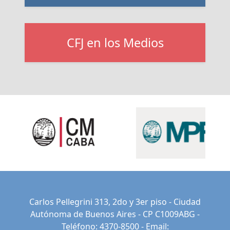
CFJ en los Medios
Carlos Pellegrini 313, 2do y 3er piso - Ciudad
Autónoma de Buenos Aires - CP C1009ABG -
Teléfono: 4370-8500 - Email: