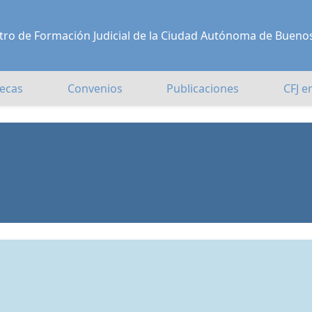
Centro de Formación Judicial de la Ciudad Autónoma de Bueno
ecas
Convenios
Publicaciones
CFJ e