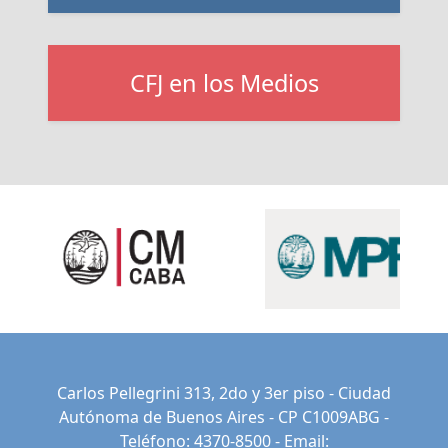
CFJ en los Medios
Carlos Pellegrini 313, 2do y 3er piso - Ciudad
Autónoma de Buenos Aires - CP C1009ABG -
Teléfono: 4370-8500 - Email: